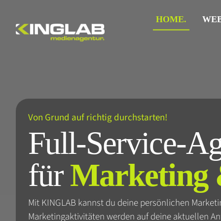
Zum
Inhalt
HOME.
WEB
springen
Von Grund auf richtig durchstarten!
Full-Service-Ag
für
Marketing 
Mit KINGLAB kannst du deine persönlichen Marketing
Marketingaktivitäten werden auf deine aktuellen A