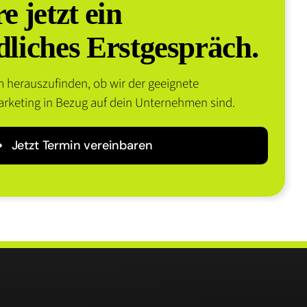
e jetzt ein
liches Erstgespräch.
 herauszufinden, ob wir der geeignete
arketing in Bezug auf dein Unternehmen sind.
Jetzt Termin vereinbaren